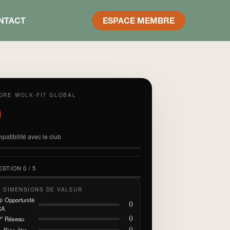
NTACT
ESPACE MEMBRE
ORE WOLK-FIT GLOBAL
0
patibilité avec le club
STION 0 / 5
4 DIMENSIONS DE VALEUR
 Opportunité
0
CA
0
 Réseau
 Bien-être