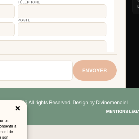
TÉLÉPHONE

POSTE
RER LA SIMULATION
ENVOYER
oyer le récap par email à la fin. Aucun spam, aucun prélèvement.
© 2026 All rights Reserved. Design by
Divinemenciel
MENTIONS LÉG
ue les
onsentir à
ement de
er son