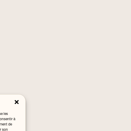
ue les
onsentir à
ement de
er son